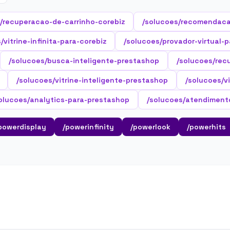
/recuperacao-de-carrinho-corebiz
/solucoes/recomendaca
/vitrine-infinita-para-corebiz
/solucoes/provador-virtual-p
/solucoes/busca-inteligente-prestashop
/solucoes/rec
/solucoes/vitrine-inteligente-prestashop
/solucoes/v
olucoes/analytics-para-prestashop
/solucoes/atendiment
powerdisplay
/powerinfinity
/powerlook
/powerhits