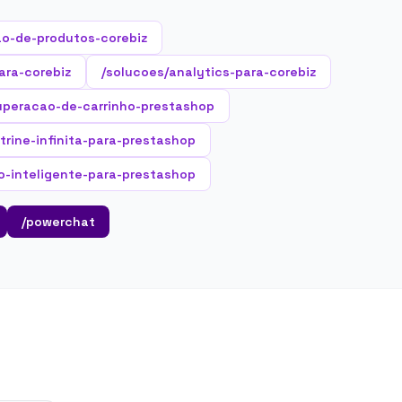
o-de-produtos-corebiz
ara-corebiz
/solucoes/analytics-para-corebiz
uperacao-de-carrinho-prestashop
itrine-infinita-para-prestashop
o-inteligente-para-prestashop
/powerchat