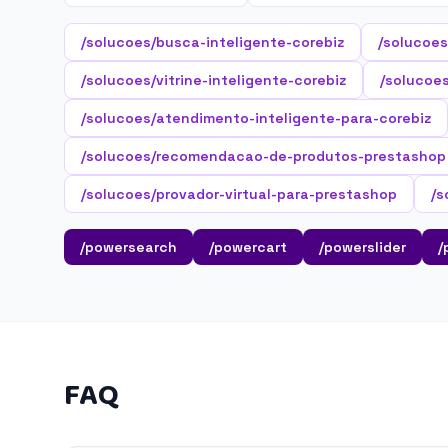
/solucoes/busca-inteligente-corebiz
/solucoes
/solucoes/vitrine-inteligente-corebiz
/solucoes
/solucoes/atendimento-inteligente-para-corebiz
/solucoes/recomendacao-de-produtos-prestashop
/solucoes/provador-virtual-para-prestashop
/s
/powersearch
/powercart
/powerslider
/
FAQ