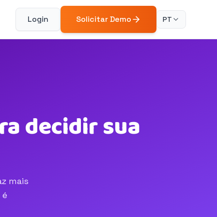
Login
Solicitar Demo
PT
a decidir sua
az mais
 é