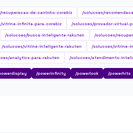
/recuperacao-de-carrinho-corebiz
/solucoes/recomendaca
/vitrine-infinita-para-corebiz
/solucoes/provador-virtual-p
/solucoes/busca-inteligente-rakuten
/solucoes/recupe
/solucoes/vitrine-inteligente-rakuten
/solucoes/vitrine-i
coes/analytics-para-rakuten
/solucoes/atendimento-intel
powerdisplay
/powerinfinity
/powerlook
/powerhits