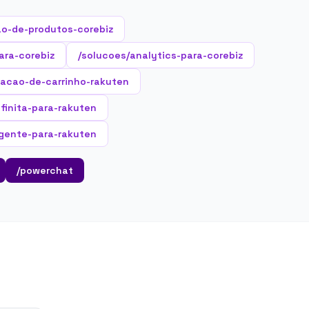
o-de-produtos-corebiz
ara-corebiz
/solucoes/analytics-para-corebiz
racao-de-carrinho-rakuten
nfinita-para-rakuten
igente-para-rakuten
/powerchat