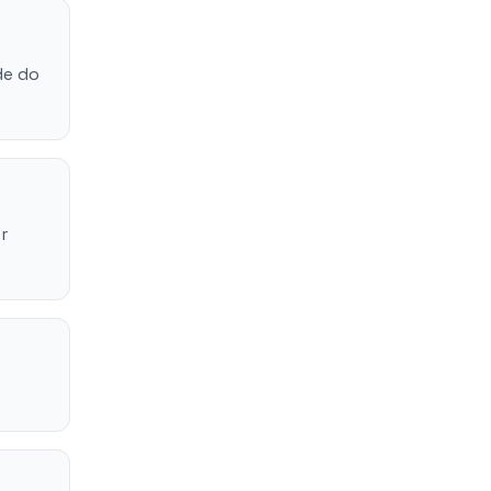
de do
r