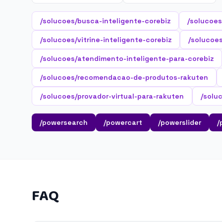
/solucoes/busca-inteligente-corebiz
/solucoes
/solucoes/vitrine-inteligente-corebiz
/solucoes
/solucoes/atendimento-inteligente-para-corebiz
/solucoes/recomendacao-de-produtos-rakuten
/solucoes/provador-virtual-para-rakuten
/solu
/powersearch
/powercart
/powerslider
/
FAQ