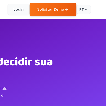
Login
Solicitar Demo
PT
ecidir sua
mais
 é