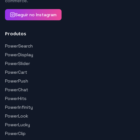
commerce.
Seguir no Instagram
Produtos
PowerSearch
PowerDisplay
PowerSlider
PowerCart
PowerPush
PowerChat
PowerHits
PowerInfinity
PowerLook
PowerLucky
PowerClip