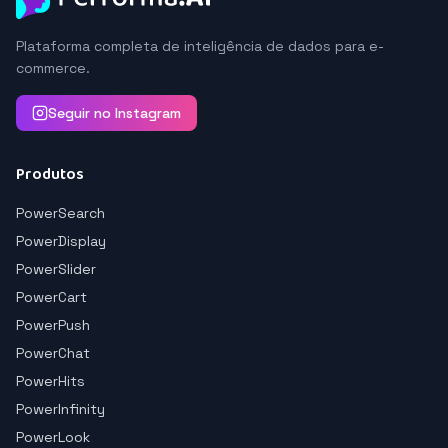
Plataforma completa de inteligência de dados para e-
commerce.
Seguir no Instagram
Produtos
PowerSearch
PowerDisplay
PowerSlider
PowerCart
PowerPush
PowerChat
PowerHits
PowerInfinity
PowerLook