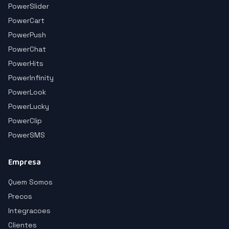
PowerSlider
PowerCart
PowerPush
PowerChat
PowerHits
PowerInfinity
PowerLook
PowerLucky
PowerClip
PowerSMS
Empresa
Quem Somos
Precos
Integracoes
Clientes