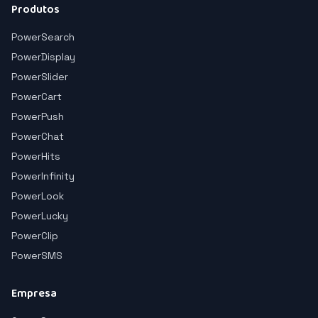
Produtos
PowerSearch
PowerDisplay
PowerSlider
PowerCart
PowerPush
PowerChat
PowerHits
PowerInfinity
PowerLook
PowerLucky
PowerClip
PowerSMS
Empresa