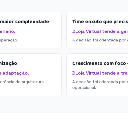
e maior complexidade
Time enxuto que preci
enário.
DLoja Virtual tende a ge
operação.
A decisão foi orientada por
mização
Crescimento com foco e
de adaptação.
DLoja Virtual tende a tr
derência de arquitetura.
A decisão foi orientada por 
operacional.