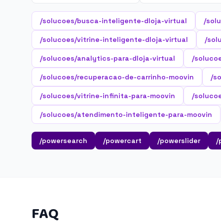
/solucoes/busca-inteligente-dloja-virtual
/sol
/solucoes/vitrine-inteligente-dloja-virtual
/sol
/solucoes/analytics-para-dloja-virtual
/soluco
/solucoes/recuperacao-de-carrinho-moovin
/s
/solucoes/vitrine-infinita-para-moovin
/soluco
/solucoes/atendimento-inteligente-para-moovin
/powersearch
/powercart
/powerslider
/
FAQ