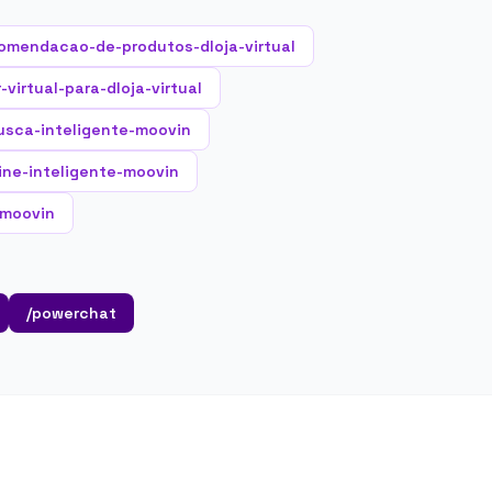
omendacao-de-produtos-dloja-virtual
virtual-para-dloja-virtual
usca-inteligente-moovin
rine-inteligente-moovin
-moovin
/powerchat