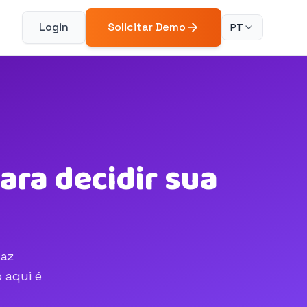
Login
Solicitar Demo
PT
ara decidir sua
faz
 aqui é