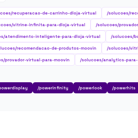
ucoes/recuperacao-de-carrinho-dloja-virtual
/solucoes/rec
ucoes/vitrine-infinita-para-dloja-virtual
/solucoes/provador-
es/atendimento-inteligente-para-dloja-virtual
/solucoes/b
olucoes/recomendacao-de-produtos-moovin
/solucoes/vit
es/provador-virtual-para-moovin
/solucoes/analytics-para
powerdisplay
/powerinfinity
/powerlook
/powerhits