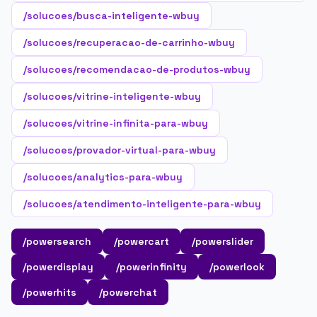
/solucoes/busca-inteligente-wbuy
/solucoes/recuperacao-de-carrinho-wbuy
/solucoes/recomendacao-de-produtos-wbuy
/solucoes/vitrine-inteligente-wbuy
/solucoes/vitrine-infinita-para-wbuy
/solucoes/provador-virtual-para-wbuy
/solucoes/analytics-para-wbuy
/solucoes/atendimento-inteligente-para-wbuy
/powersearch
/powercart
/powerslider
/powerdisplay
/powerinfinity
/powerlook
/powerhits
/powerchat