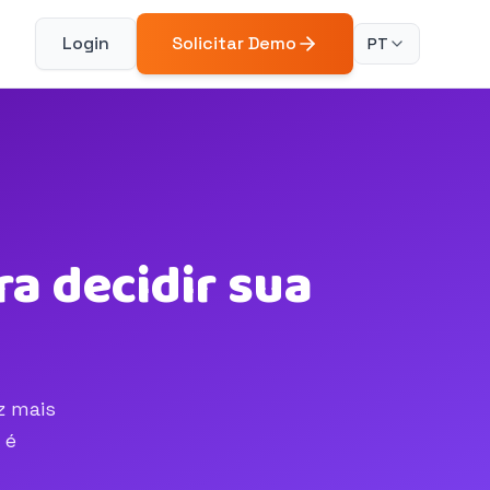
Login
Solicitar Demo
PT
a decidir sua
z mais
 é