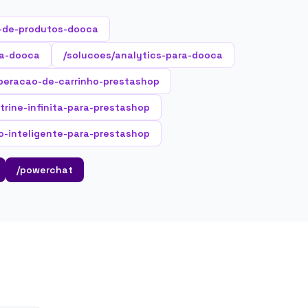
-de-produtos-dooca
ra-dooca
/solucoes/analytics-para-dooca
peracao-de-carrinho-prestashop
itrine-infinita-para-prestashop
o-inteligente-para-prestashop
/powerchat