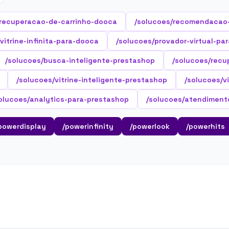
/recuperacao-de-carrinho-dooca
/solucoes/recomendacao
vitrine-infinita-para-dooca
/solucoes/provador-virtual-pa
/solucoes/busca-inteligente-prestashop
/solucoes/recu
/solucoes/vitrine-inteligente-prestashop
/solucoes/v
olucoes/analytics-para-prestashop
/solucoes/atendiment
powerdisplay
/powerinfinity
/powerlook
/powerhits