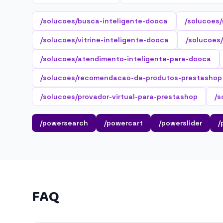
/solucoes/busca-inteligente-dooca
/solucoes
/solucoes/vitrine-inteligente-dooca
/solucoes/
/solucoes/atendimento-inteligente-para-dooca
/solucoes/recomendacao-de-produtos-prestashop
/solucoes/provador-virtual-para-prestashop
/s
/powersearch
/powercart
/powerslider
/
FAQ