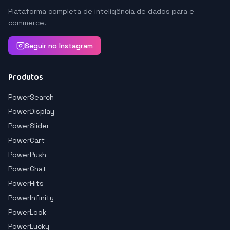
Plataforma completa de inteligência de dados para e-
commerce.
Seguir no Instagram
Produtos
PowerSearch
PowerDisplay
PowerSlider
PowerCart
PowerPush
PowerChat
PowerHits
PowerInfinity
PowerLook
PowerLucky