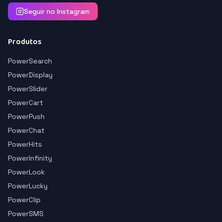
Seguir no Instagram
Produtos
PowerSearch
PowerDisplay
PowerSlider
PowerCart
PowerPush
PowerChat
PowerHits
PowerInfinity
PowerLook
PowerLucky
PowerClip
PowerSMS