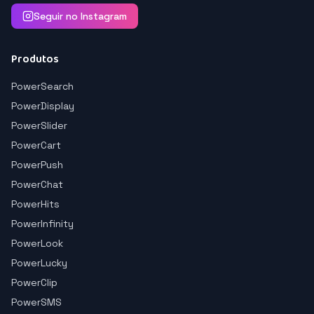
Seguir no Instagram
Produtos
PowerSearch
PowerDisplay
PowerSlider
PowerCart
PowerPush
PowerChat
PowerHits
PowerInfinity
PowerLook
PowerLucky
PowerClip
PowerSMS