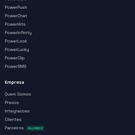
PowerPush
PowerChat
PowerHits
PowerInfinity
PowerLook
PowerLucky
PowerClip
PowerSMS
Empresa
Quem Somos
Precos
Integracoes
Clientes
Parceiros
ALLIANCE