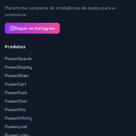
Plataforma completa de inteligência de dados para e-
commerce.
Seguir no Instagram
Produtos
PowerSearch
PowerDisplay
PowerSlider
PowerCart
PowerPush
PowerChat
PowerHits
PowerInfinity
PowerLook
PowerLucky