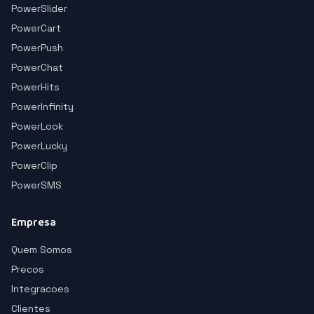
PowerSlider
PowerCart
PowerPush
PowerChat
PowerHits
PowerInfinity
PowerLook
PowerLucky
PowerClip
PowerSMS
Empresa
Quem Somos
Precos
Integracoes
Clientes