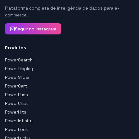
Plataforma completa de inteligência de dados para e-
commerce.
Seguir no Instagram
Produtos
PowerSearch
PowerDisplay
PowerSlider
PowerCart
PowerPush
PowerChat
PowerHits
PowerInfinity
PowerLook
PowerLucky