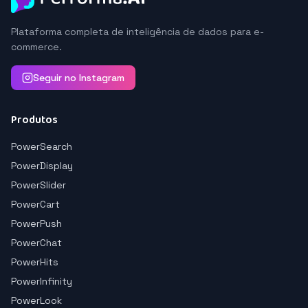
Plataforma completa de inteligência de dados para e-
commerce.
Seguir no Instagram
Produtos
PowerSearch
PowerDisplay
PowerSlider
PowerCart
PowerPush
PowerChat
PowerHits
PowerInfinity
PowerLook