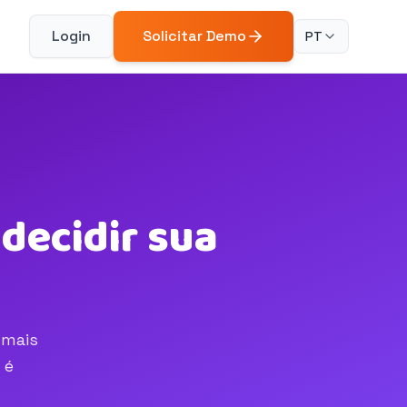
Login
Solicitar Demo
PT
decidir sua
 mais
 é