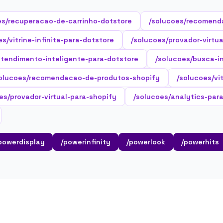
es/recuperacao-de-carrinho-dotstore
/solucoes/recomend
es/vitrine-infinita-para-dotstore
/solucoes/provador-virtu
atendimento-inteligente-para-dotstore
/solucoes/busca-i
olucoes/recomendacao-de-produtos-shopify
/solucoes/vi
es/provador-virtual-para-shopify
/solucoes/analytics-par
powerdisplay
/powerinfinity
/powerlook
/powerhits