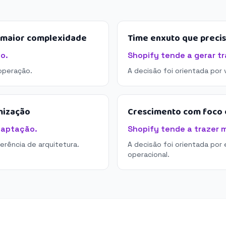
e maior complexidade
Time enxuto que preci
o.
Shopify tende a gerar tr
operação.
A decisão foi orientada por
mização
Crescimento com foco e
daptação.
Shopify tende a trazer m
derência de arquitetura.
A decisão foi orientada por 
operacional.