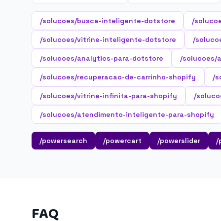
/solucoes/busca-inteligente-dotstore
/soluco
/solucoes/vitrine-inteligente-dotstore
/soluco
/solucoes/analytics-para-dotstore
/solucoes/
/solucoes/recuperacao-de-carrinho-shopify
/s
/solucoes/vitrine-infinita-para-shopify
/soluco
/solucoes/atendimento-inteligente-para-shopify
/powersearch
/powercart
/powerslider
/
FAQ