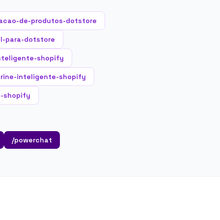
acao-de-produtos-dotstore
al-para-dotstore
nteligente-shopify
trine-inteligente-shopify
a-shopify
/powerchat