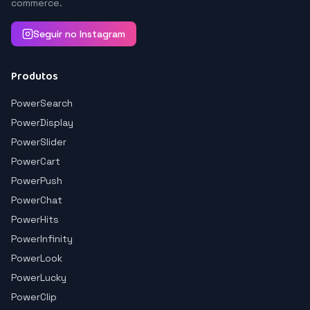
commerce.
Seguir no Instagram
Produtos
PowerSearch
PowerDisplay
PowerSlider
PowerCart
PowerPush
PowerChat
PowerHits
PowerInfinity
PowerLook
PowerLucky
PowerClip