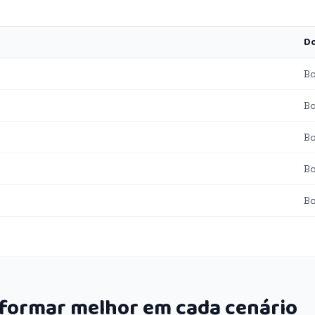
Do
B
B
B
B
B
rformar melhor em cada cenário