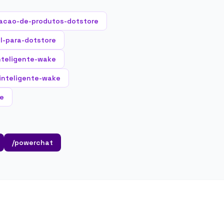
acao-de-produtos-dotstore
al-para-dotstore
nteligente-wake
-inteligente-wake
ke
/powerchat