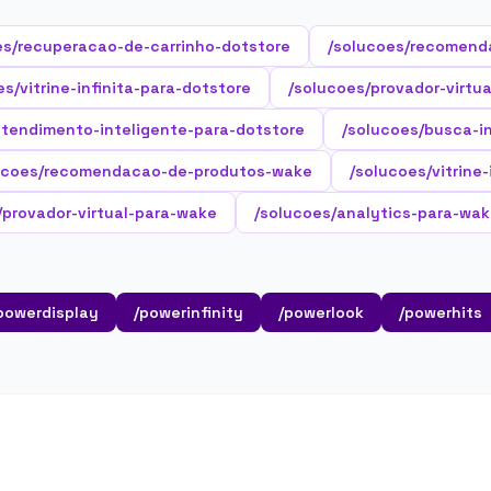
es/recuperacao-de-carrinho-dotstore
/solucoes/recomend
es/vitrine-infinita-para-dotstore
/solucoes/provador-virtu
atendimento-inteligente-para-dotstore
/solucoes/busca-i
ucoes/recomendacao-de-produtos-wake
/solucoes/vitrine
/provador-virtual-para-wake
/solucoes/analytics-para-wa
powerdisplay
/powerinfinity
/powerlook
/powerhits