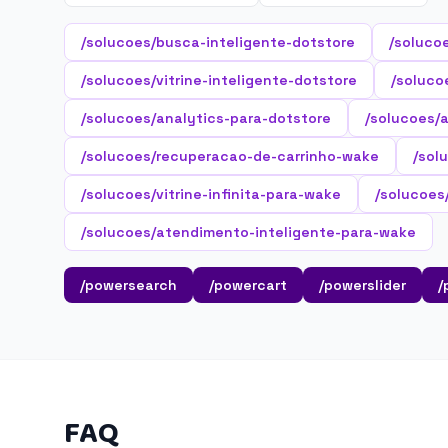
/solucoes/busca-inteligente-dotstore
/soluco
/solucoes/vitrine-inteligente-dotstore
/soluco
/solucoes/analytics-para-dotstore
/solucoes/
/solucoes/recuperacao-de-carrinho-wake
/sol
/solucoes/vitrine-infinita-para-wake
/solucoes
/solucoes/atendimento-inteligente-para-wake
/powersearch
/powercart
/powerslider
/
FAQ