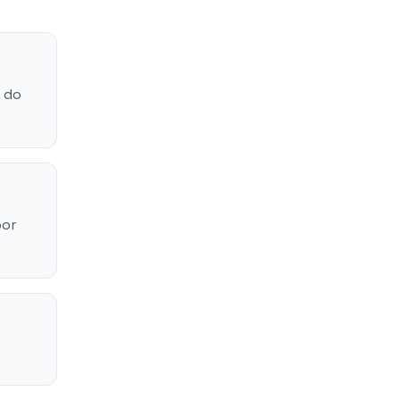
e do
por