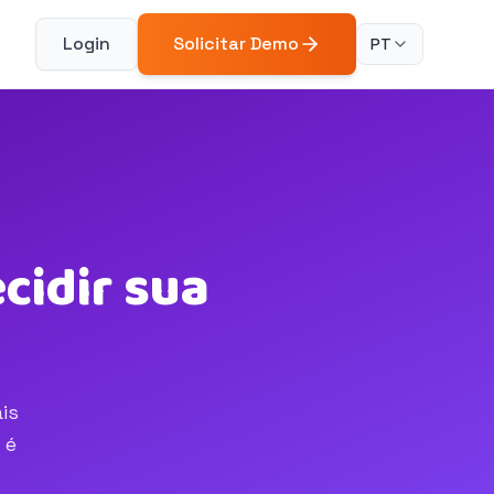
Login
Solicitar Demo
PT
cidir sua
is
 é