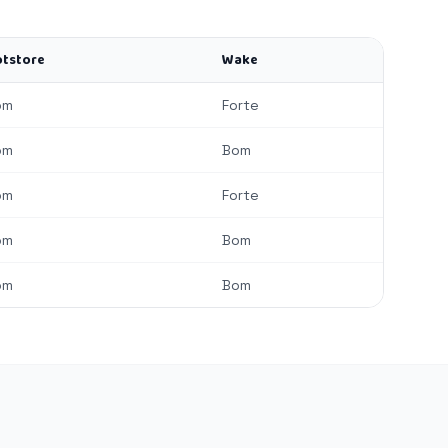
tstore
Wake
om
Forte
om
Bom
om
Forte
om
Bom
om
Bom