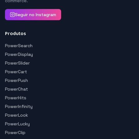
commerce.
Seguir no Instagram
Produtos
PowerSearch
PowerDisplay
PowerSlider
PowerCart
PowerPush
PowerChat
PowerHits
PowerInfinity
PowerLook
PowerLucky
PowerClip