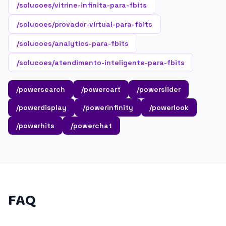
/solucoes/vitrine-infinita-para-fbits
/solucoes/provador-virtual-para-fbits
/solucoes/analytics-para-fbits
/solucoes/atendimento-inteligente-para-fbits
/powersearch
/powercart
/powerslider
/powerdisplay
/powerinfinity
/powerlook
/powerhits
/powerchat
FAQ