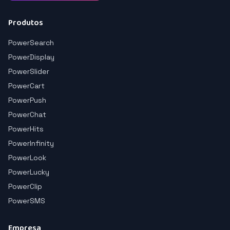
Produtos
PowerSearch
PowerDisplay
PowerSlider
PowerCart
PowerPush
PowerChat
PowerHits
PowerInfinity
PowerLook
PowerLucky
PowerClip
PowerSMS
Empresa