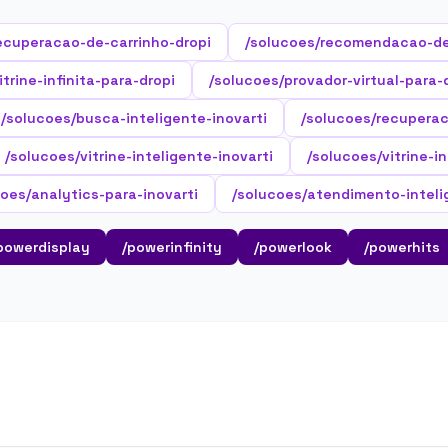
ecuperacao-de-carrinho-dropi
/solucoes/recomendacao-de
trine-infinita-para-dropi
/solucoes/provador-virtual-para-
/solucoes/busca-inteligente-inovarti
/solucoes/recuperac
/solucoes/vitrine-inteligente-inovarti
/solucoes/vitrine-in
oes/analytics-para-inovarti
/solucoes/atendimento-inteli
powerdisplay
/powerinfinity
/powerlook
/powerhits