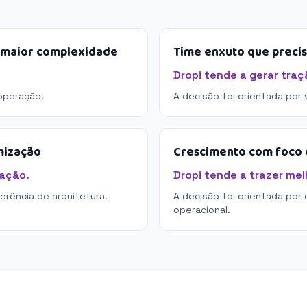
e maior complexidade
Time enxuto que preci
Dropi tende a gerar traç
operação.
A decisão foi orientada por
mização
Crescimento com foco e
tação.
Dropi tende a trazer mel
derência de arquitetura.
A decisão foi orientada por 
operacional.