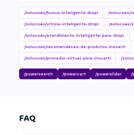
/solucoes/busca-inteligente-dropi
/solucoes/r
/solucoes/vitrine-inteligente-dropi
/solucoes/vi
/solucoes/atendimento-inteligente-para-dropi
/solucoes/recomendacao-de-produtos-inovarti
/solucoes/provador-virtual-para-inovarti
/soluc
/powersearch
/powercart
/powerslider
/
FAQ