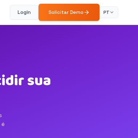
Login
Solicitar Demo
PT
idir sua
s
 é