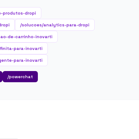
-produtos-dropi
dropi
/solucoes/analytics-para-dropi
ao-de-carrinho-inovarti
finita-para-inovarti
gente-para-inovarti
/powerchat