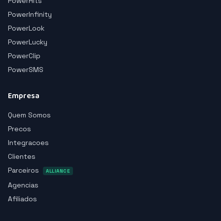
PowerHits
PowerInfinity
PowerLook
PowerLucky
PowerClip
PowerSMS
Empresa
Quem Somos
Precos
Integracoes
Clientes
Parceiros
ALLIANCE
Agencias
Afiliados