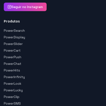
Seguir no Instagram
Produtos
PowerSearch
PowerDisplay
PowerSlider
PowerCart
PowerPush
PowerChat
PowerHits
PowerInfinity
PowerLook
PowerLucky
PowerClip
PowerSMS