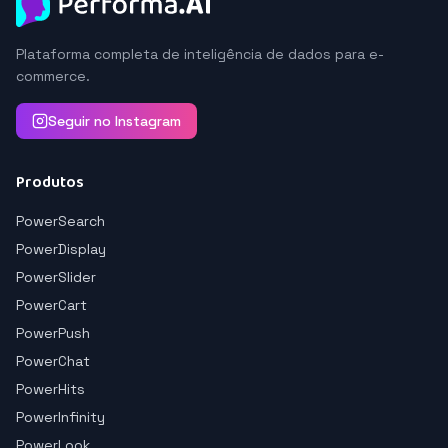
Plataforma completa de inteligência de dados para e-
commerce.
Seguir no Instagram
Produtos
PowerSearch
PowerDisplay
PowerSlider
PowerCart
PowerPush
PowerChat
PowerHits
PowerInfinity
PowerLook