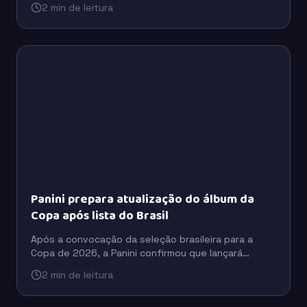
2 min de leitura
novas gerações.
Panini prepara atualização do álbum da
Copa após lista do Brasil
Após a convocação da seleção brasileira para a
Copa de 2026, a Panini confirmou que lançará
figurinhas extras para incluir jogadores que ficaram
2 min de leitura
fora da versão inicial do álbum.