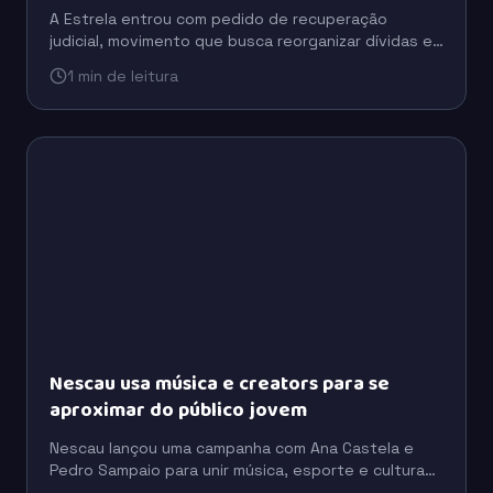
A Estrela entrou com pedido de recuperação
judicial, movimento que busca reorganizar dívidas e
preservar a operação em um cenário de pressão
1 min de leitura
financeira.
Nescau usa música e creators para se
aproximar do público jovem
Nescau lançou uma campanha com Ana Castela e
Pedro Sampaio para unir música, esporte e cultura
digital em uma estratégia voltada à conexão com as