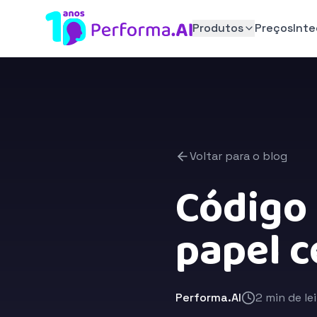
Produtos
Preços
Int
Voltar para o blog
Código 
papel c
Performa.AI
2 min de le