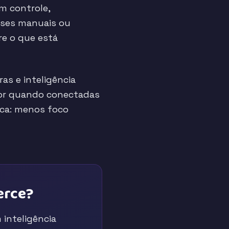
m controle,
ises manuais ou
re o que está
as e inteligência
lor quando conectadas
tica: menos foco
erce?
inteligência