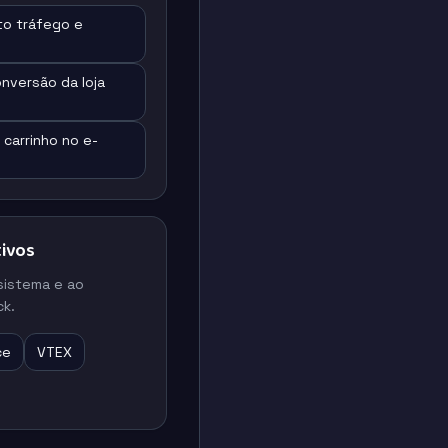
to tráfego e
nversão da loja
carrinho no e-
ivos
sistema e ao
k.
ce
VTEX