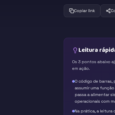
Copiar link
C
Leitura rápid
Os 3 pontos abaixo a
em ação.
O código de barras,
assumir uma função m
passa a alimentar s
operacionais com ma
Na prática, a leitur