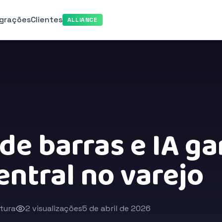
egrações
Clientes
ALLIANCE
de barras e IA 
entral no varejo
itura
2 visualizações
5 de abril de 2026