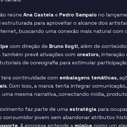
ação reúne
Ana Castela
e
Pedro Sampaio
no lançame
 estruturada para aproveitar o alcance dos artista
nternet, buscando uma conexão mais natural com 
lipe
com direção de
Bruno Ilogti
, além de conteúdo
a
também prevê ativações com
creators
, interaçã
tutoriais de coreografia para estimular participação
a terá continuidade com
embalagens temáticas
, a
ais
. Com isso, a marca tenta integrar comunicação,
m uma mesma narrativa, conectando mídia, produt
movimento faz parte de uma
estratégia
para ocupar
do consumidor jovem sem abandonar atributos hist
esporte
. A empresa entende a
música
como um elem