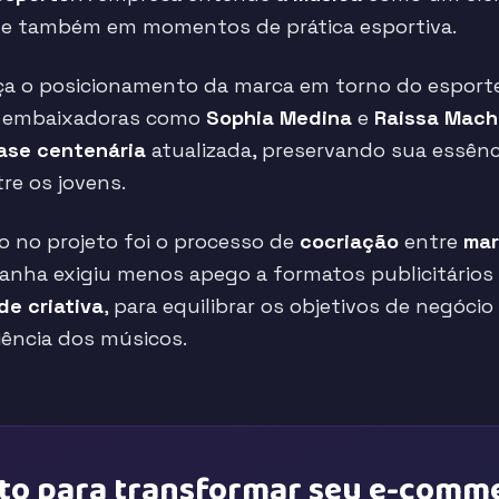
o e também em momentos de prática esportiva.
força o posicionamento da marca em torno do espor
e embaixadoras como
Sophia Medina
e
Raissa Mac
ase centenária
atualizada, preservando sua essên
re os jovens.
 no projeto foi o processo de
cocriação
entre
ma
nha exigiu menos apego a formatos publicitários 
de criativa
, para equilibrar os objetivos de negóc
iência dos músicos.
to para transformar seu e-comm