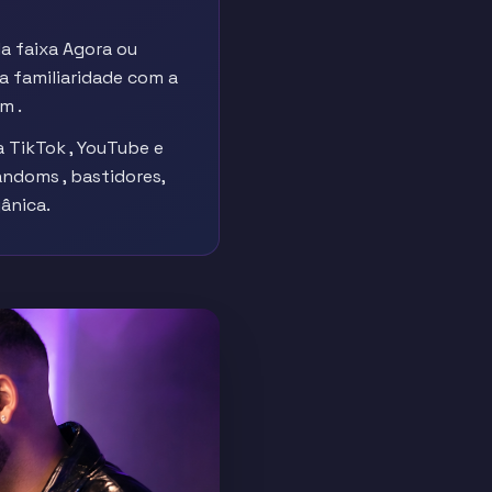
a faixa Agora ou
a familiaridade com a
m .
a TikTok , YouTube e
andoms , bastidores,
gânica.