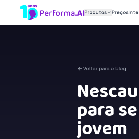
Produtos
Preços
Int
Voltar para o blog
Nescau 
para se
jovem