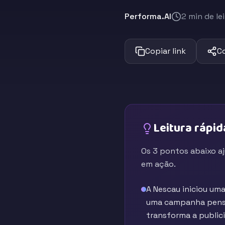
Performa.AI
2 min de le
Copiar link
C
Leitura rápid
Os 3 pontos abaixo a
em ação.
A Nescau iniciou um
uma campanha pensad
transforma a public