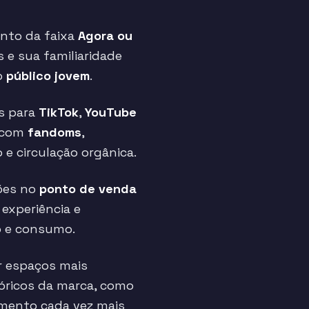
nto da faixa
Agora ou
s e sua familiaridade
o
público jovem
.
s para
TikTok
,
YouTube
o com
fandoms
,
 e circulação orgânica.
ções no
ponto de venda
 experiência e
o e consumo.
 espaços mais
óricos da marca, como
ento cada vez mais