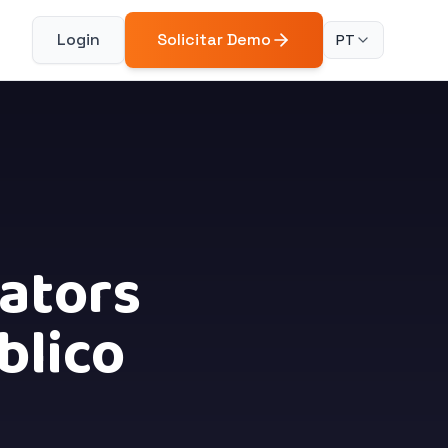
Login
Solicitar Demo
PT
eators
blico