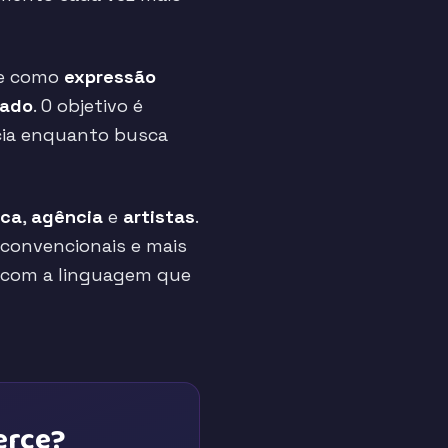
te como
expressão
hado
. O objetivo é
cia enquanto busca
rca
,
agência
e
artistas
.
convencionais e mais
io com a linguagem que
erce?