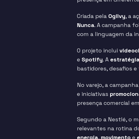
Criada pela
Ogilvy
, a 
Nunca
. A campanha foi
com a linguagem da i
O projeto inclui
videoc
e
Spotify
. A
estratégi
bastidores, desafios e 
No varejo, a campanh
e iniciativas
promocion
presença comercial e
Segundo a Nestlé, o 
relevantes na rotina 
energia
,
movimento
e