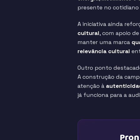
presente no cotidian
A iniciativa ainda re
cultural
, com apoio d
manter uma marca
qu
relevância cultural
ent
Outro ponto destacado
A construção da campa
atenção à
autenticida
já funciona para a aud
Pron