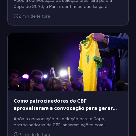
Após a convocação da seleção brasileira para a
Copa de 2026, a Panini confirmou que lançará
figurinhas extras para incluir jogadores que ficaram
2 min de leitura
fora da versão inicial do álbum.
Como patrocinadoras da CBF
aproveitaram a convocação para gerar
buzz
Após a convocação da seleção para a Copa,
patrocinadoras da CBF lançaram ações com
celebridades, tecnologia e ativações para ampliar o
2 min de leitura